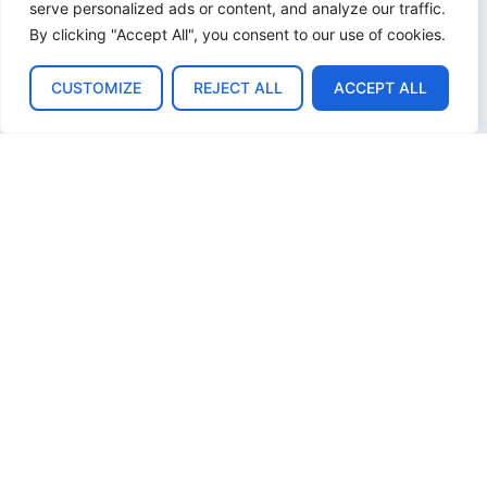
serve personalized ads or content, and analyze our traffic.
By clicking "Accept All", you consent to our use of cookies.
ASSURER LA RELÈVE
CUSTOMIZE
REJECT ALL
ACCEPT ALL
Depuis 2012, la Fondation travaille en collaboration
avec les facultés vétérinaires des
Universités de
Liège et Gand
. Chaque année, des centaines
d’étudiants viennent se former au sein des
dispensaires, en présence d’un.e professeur.e.
PLUS D'INFOS