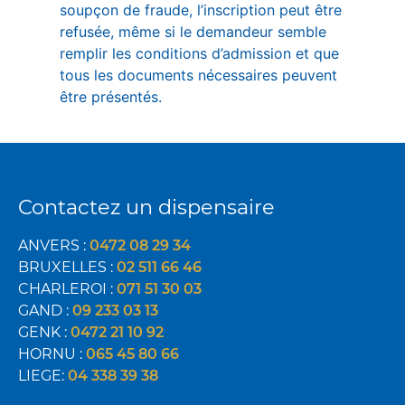
soupçon de fraude, l’inscription peut être
refusée, même si le demandeur semble
remplir les conditions d’admission et que
tous les documents nécessaires peuvent
être présentés.
Contactez un dispensaire
ANVERS :
0472 08 29 34
BRUXELLES :
02 511 66 46
CHARLEROI :
071 51 30 03
GAND :
09 233 03 13
GENK :
0472 21 10 92
HORNU :
065 45 80 66
LIEGE:
04 338 39 38