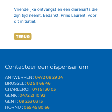
Vriendelijke ontvangst en een dierenarts die
zijn tijd neemt. Bedankt, Prins Laurent, voor
dit initiatief.
TERUG
Contacteer een dispensarium
ANTWERPEN :
0472 08 29 34
BRUSSEL :
02 511 66 46
CHARLEROI :
071 51 30 03
GENK :
0472 21 10 92
GENT :
09 233 03 13
HORNU :
065 45 80 66